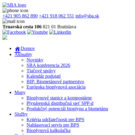
+421 905 862 890
+421 918 062 551
info@sba.sk
Trnavská cesta 106
821 01 Bratislava
Domov
Aktuality
Novinky
SBA konferencia 2026
Tlačové správy
Kalendár podujatí
BIP: Biometánové partnerstvo
Európska bioplynová asociácia
Mapy
Bioplynové stanice a kompostárne
Plynárenská distribučná sieť SPP-d
Produkčný potenciál bioplynu a biometánu
Služby
Kritéria udržateľnosti pre BPS
Nahlasovací servis pre BPS
Bioplynová kalkulačka