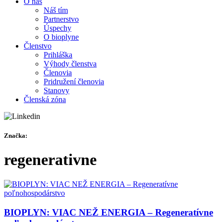
O nás
Náš tím
Partnerstvo
Úspechy
O bioplyne
Členstvo
Prihláška
Výhody členstva
Členovia
Pridružení členovia
Stanovy
Členská zóna
Značka:
regenerativne
BIOPLYN: VIAC NEŽ ENERGIA – Regeneratívne