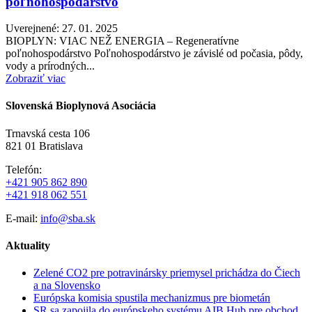
poľnohospodárstvo
Uverejnené: 27. 01. 2025
BIOPLYN: VIAC NEŽ ENERGIA – Regeneratívne
poľnohospodárstvo Poľnohospodárstvo je závislé od počasia, pôdy,
vody a prírodných...
Zobraziť viac
Slovenská Bioplynová Asociácia
Trnavská cesta 106
821 01 Bratislava
Telefón:
+421 905 862 890
+421 918 062 551
E-mail:
info@sba.sk
Aktuality
Zelené CO2 pre potravinársky priemysel prichádza do Čiech
a na Slovensko
Európska komisia spustila mechanizmus pre biometán
SR sa zapojila do európskeho systému AIB Hub pre obchod