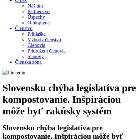
O nás
Náš tím
Partnerstvo
Úspechy
O bioplyne
Členstvo
Prihláška
Výhody členstva
Členovia
Pridružení členovia
Stanovy
Členská zóna
Slovensku chýba legislatíva pre
kompostovanie. Inšpiráciou
môže byť rakúsky systém
Slovensku chýba legislatíva pre
kompostovanie. Inšpiráciou môže byť