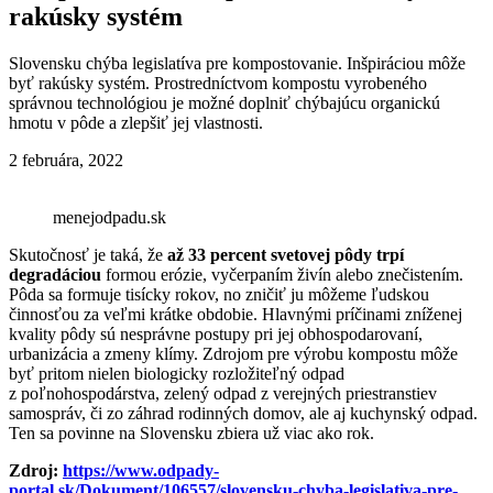
rakúsky systém
Slovensku chýba legislatíva pre kompostovanie. Inšpiráciou môže
byť rakúsky systém. Prostredníctvom kompostu vyrobeného
správnou technológiou je možné doplniť chýbajúcu organickú
hmotu v pôde a zlepšiť jej vlastnosti.
2 februára, 2022
menejodpadu.sk
Skutočnosť je taká, že
až 33 percent svetovej pôdy trpí
degradáciou
formou erózie, vyčerpaním živín alebo znečistením.
Pôda sa formuje tisícky rokov, no zničiť ju môžeme ľudskou
činnosťou za veľmi krátke obdobie. Hlavnými príčinami zníženej
kvality pôdy sú nesprávne postupy pri jej obhospodarovaní,
urbanizácia a zmeny klímy. Zdrojom pre výrobu kompostu môže
byť pritom nielen biologicky rozložiteľný odpad
z poľnohospodárstva, zelený odpad z verejných priestranstiev
samospráv, či zo záhrad rodinných domov, ale aj kuchynský odpad.
Ten sa povinne na Slovensku zbiera už viac ako rok.
Zdroj:
https://www.odpady-
portal.sk/Dokument/106557/slovensku-chyba-legislativa-pre-