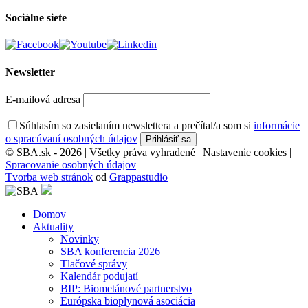
Sociálne siete
Newsletter
E-mailová adresa
Súhlasím so zasielaním newslettera a prečítal/a som si
informácie
o spracúvaní osobných údajov
© SBA.sk - 2026 | Všetky práva vyhradené |
Nastavenie cookies
|
Spracovanie osobných údajov
Tvorba web stránok
od
Grappastudio
Domov
Aktuality
Novinky
SBA konferencia 2026
Tlačové správy
Kalendár podujatí
BIP: Biometánové partnerstvo
Európska bioplynová asociácia