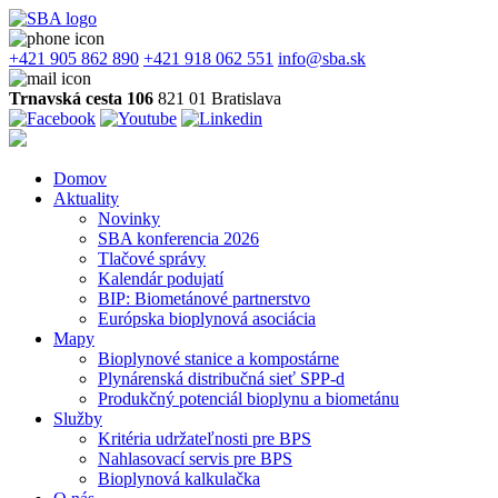
+421 905 862 890
+421 918 062 551
info@sba.sk
Trnavská cesta 106
821 01 Bratislava
Domov
Aktuality
Novinky
SBA konferencia 2026
Tlačové správy
Kalendár podujatí
BIP: Biometánové partnerstvo
Európska bioplynová asociácia
Mapy
Bioplynové stanice a kompostárne
Plynárenská distribučná sieť SPP-d
Produkčný potenciál bioplynu a biometánu
Služby
Kritéria udržateľnosti pre BPS
Nahlasovací servis pre BPS
Bioplynová kalkulačka