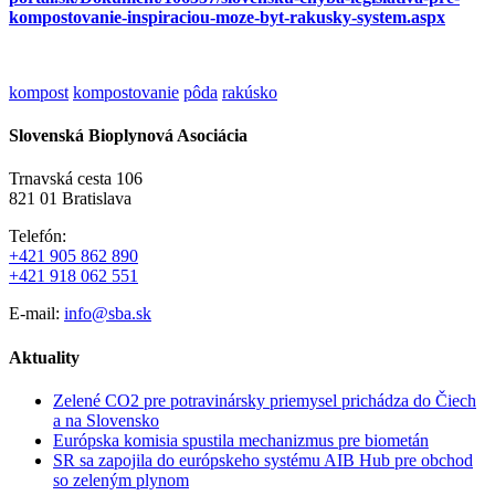
kompostovanie-inspiraciou-moze-byt-rakusky-system.aspx
kompost
kompostovanie
pôda
rakúsko
Slovenská Bioplynová Asociácia
Trnavská cesta 106
821 01 Bratislava
Telefón:
+421 905 862 890
+421 918 062 551
E-mail:
info@sba.sk
Aktuality
Zelené CO2 pre potravinársky priemysel prichádza do Čiech
a na Slovensko
Európska komisia spustila mechanizmus pre biometán
SR sa zapojila do európskeho systému AIB Hub pre obchod
so zeleným plynom