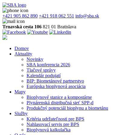
+421 905 862 890
+421 918 062 551
info@sba.sk
Trnavská cesta 106
821 01 Bratislava
Domov
Aktuality
Novinky
SBA konferencia 2026
Tlačové správy
Kalendár podujatí
BIP: Biometánové partnerstvo
Európska bioplynová asociácia
Mapy
Bioplynové stanice a kompostárne
Plynárenská distribučná sieť SPP-d
Produkčný potenciál bioplynu a biometánu
Služby
Kritéria udržateľnosti pre BPS
Nahlasovací servis pre BPS
Bioplynová kalkulačka