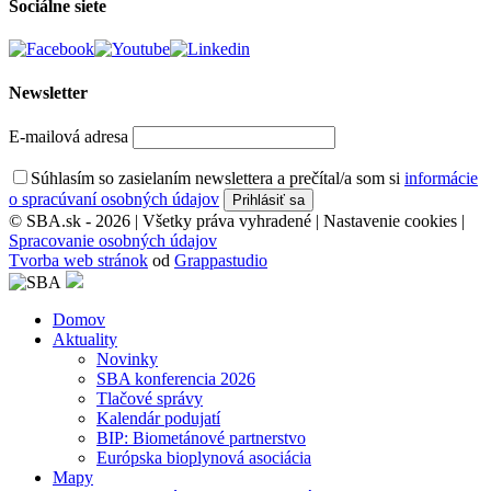
Sociálne siete
Newsletter
E-mailová adresa
Súhlasím so zasielaním newslettera a prečítal/a som si
informácie
o spracúvaní osobných údajov
© SBA.sk - 2026 | Všetky práva vyhradené |
Nastavenie cookies
|
Spracovanie osobných údajov
Tvorba web stránok
od
Grappastudio
Domov
Aktuality
Novinky
SBA konferencia 2026
Tlačové správy
Kalendár podujatí
BIP: Biometánové partnerstvo
Európska bioplynová asociácia
Mapy