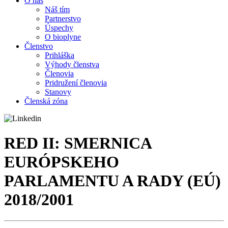
O nás
Náš tím
Partnerstvo
Úspechy
O bioplyne
Členstvo
Prihláška
Výhody členstva
Členovia
Pridružení členovia
Stanovy
Členská zóna
RED II: SMERNICA
EURÓPSKEHO
PARLAMENTU A RADY (EÚ)
2018/2001