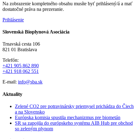
Na zobrazenie kompletného obsahu musíte byť prihlásený/á a mať
dostatočné práva na prezeranie.
Prihlásenie
Slovenská Bioplynová Asociácia
Trnavská cesta 106
821 01 Bratislava
Telefón:
+421 905 862 890
+421 918 062 551
E-mail:
info@sba.sk
Aktuality
Zelené CO2 pre potravinársky priemysel prichádza do Čiech
a na Slovensko
Európska komisia spustila mechanizmus pre biometán
SR sa zapojila do európskeho systému AIB Hub pre obchod
so zeleným plynom