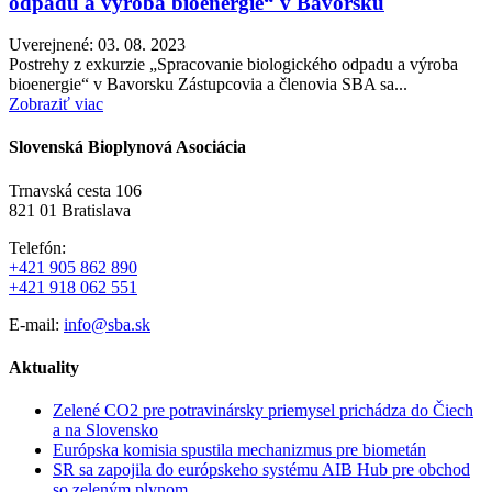
odpadu a výroba bioenergie“ v Bavorsku
Uverejnené: 03. 08. 2023
Postrehy z exkurzie „Spracovanie biologického odpadu a výroba
bioenergie“ v Bavorsku Zástupcovia a členovia SBA sa...
Zobraziť viac
Slovenská Bioplynová Asociácia
Trnavská cesta 106
821 01 Bratislava
Telefón:
+421 905 862 890
+421 918 062 551
E-mail:
info@sba.sk
Aktuality
Zelené CO2 pre potravinársky priemysel prichádza do Čiech
a na Slovensko
Európska komisia spustila mechanizmus pre biometán
SR sa zapojila do európskeho systému AIB Hub pre obchod
so zeleným plynom