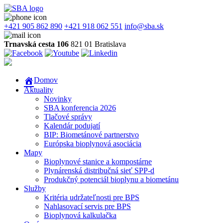
+421 905 862 890
+421 918 062 551
info@sba.sk
Trnavská cesta 106
821 01 Bratislava
Domov
Aktuality
Novinky
SBA konferencia 2026
Tlačové správy
Kalendár podujatí
BIP: Biometánové partnerstvo
Európska bioplynová asociácia
Mapy
Bioplynové stanice a kompostárne
Plynárenská distribučná sieť SPP-d
Produkčný potenciál bioplynu a biometánu
Služby
Kritéria udržateľnosti pre BPS
Nahlasovací servis pre BPS
Bioplynová kalkulačka