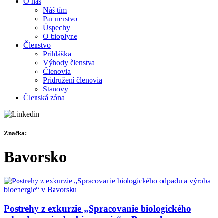
O nás
Náš tím
Partnerstvo
Úspechy
O bioplyne
Členstvo
Prihláška
Výhody členstva
Členovia
Pridružení členovia
Stanovy
Členská zóna
Značka:
Bavorsko
Postrehy z exkurzie „Spracovanie biologického