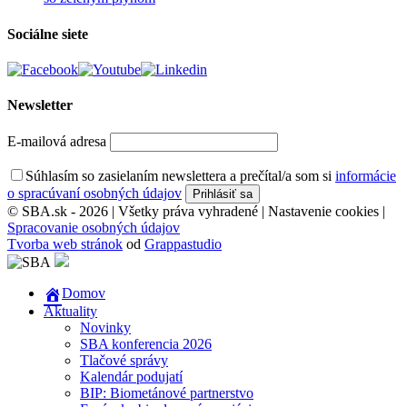
Sociálne siete
Newsletter
E-mailová adresa
Súhlasím so zasielaním newslettera a prečítal/a som si
informácie
o spracúvaní osobných údajov
© SBA.sk - 2026 | Všetky práva vyhradené |
Nastavenie cookies
|
Spracovanie osobných údajov
Tvorba web stránok
od
Grappastudio
Domov
Aktuality
Novinky
SBA konferencia 2026
Tlačové správy
Kalendár podujatí
BIP: Biometánové partnerstvo