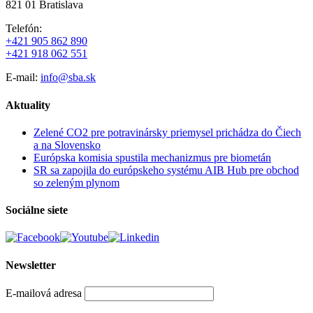
821 01 Bratislava
Telefón:
+421 905 862 890
+421 918 062 551
E-mail:
info@sba.sk
Aktuality
Zelené CO2 pre potravinársky priemysel prichádza do Čiech
a na Slovensko
Európska komisia spustila mechanizmus pre biometán
SR sa zapojila do európskeho systému AIB Hub pre obchod
so zeleným plynom
Sociálne siete
Newsletter
E-mailová adresa