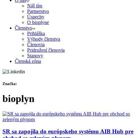
O nás
Náš tím
Partnerstvo
Úspechy
O bioplyne
Členstvo
Prihláška
Výhody členstva
Členovia
Pridružení členovia
Stanovy
Členská zóna
Značka:
bioplyn
SR sa zapojila do európskeho systému AIB Hub pre