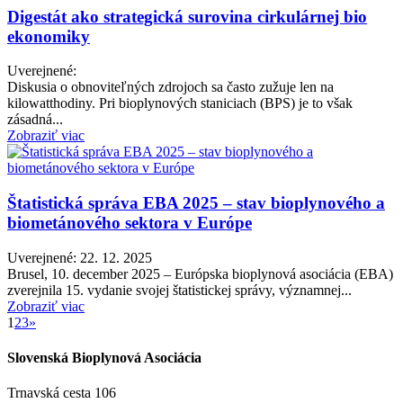
Digestát ako strategická surovina cirkulárnej bio
ekonomiky
Uverejnené:
Diskusia o obnoviteľných zdrojoch sa často zužuje len na
kilowatthodiny. Pri bioplynových staniciach (BPS) je to však
zásadná...
Zobraziť viac
Štatistická správa EBA 2025 – stav bioplynového a
biometánového sektora v Európe
Uverejnené: 22. 12. 2025
Brusel, 10. december 2025 – Európska bioplynová asociácia (EBA)
zverejnila 15. vydanie svojej štatistickej správy, významnej...
Zobraziť viac
1
2
3
»
Slovenská Bioplynová Asociácia
Trnavská cesta 106