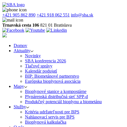
+421 905 862 890
+421 918 062 551
info@sba.sk
Trnavská cesta 106
821 01 Bratislava
Domov
Aktuality
Novinky
SBA konferencia 2026
Tlačové správy
Kalendár podujatí
BIP: Biometánové partnerstvo
Európska bioplynová asociácia
Mapy
Bioplynové stanice a kompostárne
Plynárenská distribučná sieť SPP-d
Produkčný potenciál bioplynu a biometánu
Služby
Kritéria udržateľnosti pre BPS
Nahlasovací servis pre BPS
Bioplynová kalkulačka