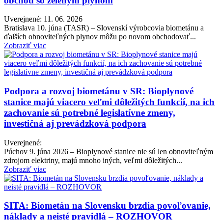
obchod so zeleným plynom
Uverejnené: 11. 06. 2026
Bratislava 10. júna (TASR) – Slovenskí výrobcovia biometánu a
ďalších obnoviteľných plynov môžu po novom obchodovať...
Zobraziť viac
Podpora a rozvoj biometánu v SR: Bioplynové
stanice majú viacero veľmi dôležitých funkcií, na ich
zachovanie sú potrebné legislatívne zmeny,
investičná aj prevádzková podpora
Uverejnené:
Púchov 9. júna 2026 – Bioplynové stanice nie sú len obnoviteľným
zdrojom elektriny, majú mnoho iných, veľmi dôležitých...
Zobraziť viac
SITA: Biometán na Slovensku brzdia povoľovanie,
náklady a neisté pravidlá – ROZHOVOR