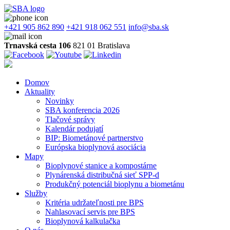
+421 905 862 890
+421 918 062 551
info@sba.sk
Trnavská cesta 106
821 01 Bratislava
Domov
Aktuality
Novinky
SBA konferencia 2026
Tlačové správy
Kalendár podujatí
BIP: Biometánové partnerstvo
Európska bioplynová asociácia
Mapy
Bioplynové stanice a kompostárne
Plynárenská distribučná sieť SPP-d
Produkčný potenciál bioplynu a biometánu
Služby
Kritéria udržateľnosti pre BPS
Nahlasovací servis pre BPS
Bioplynová kalkulačka