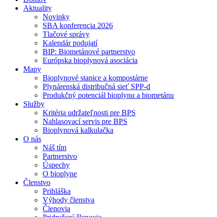
Aktuality
Novinky
SBA konferencia 2026
Tlačové správy
Kalendár podujatí
BIP: Biometánové partnerstvo
Európska bioplynová asociácia
Mapy
Bioplynové stanice a kompostárne
Plynárenská distribučná sieť SPP-d
Produkčný potenciál bioplynu a biometánu
Služby
Kritéria udržateľnosti pre BPS
Nahlasovací servis pre BPS
Bioplynová kalkulačka
O nás
Náš tím
Partnerstvo
Úspechy
O bioplyne
Členstvo
Prihláška
Výhody členstva
Členovia