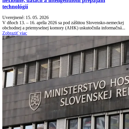
flexibilite, dátach a inteligentnom prepájaní
technológií
Uverejnené: 15. 05. 2026
V dňoch 13. – 16. apríla 2026 sa pod záštitou Slovensko-nemeckej
obchodnej a priemyselnej komory (AHK) uskutočnila informačná...
Zobraziť viac