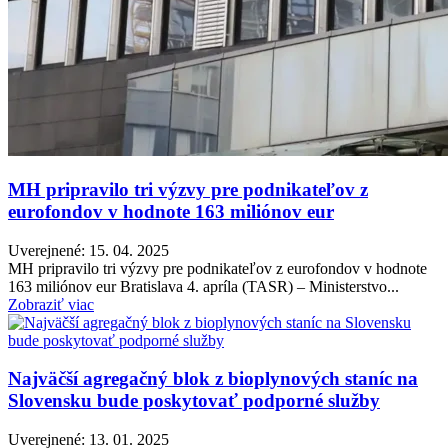
MH pripravilo tri výzvy pre podnikateľov z
eurofondov v hodnote 163 miliónov eur
Uverejnené: 15. 04. 2025
MH pripravilo tri výzvy pre podnikateľov z eurofondov v hodnote
163 miliónov eur Bratislava 4. apríla (TASR) – Ministerstvo...
Zobraziť viac
Najväčší agregačný blok z bioplynových staníc na
Slovensku bude poskytovať podporné služby
Uverejnené: 13. 01. 2025