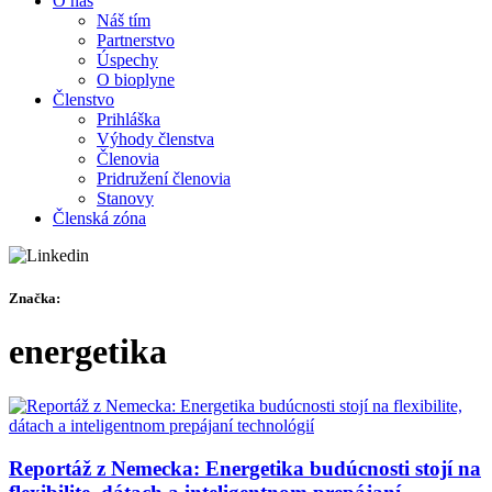
O nás
Náš tím
Partnerstvo
Úspechy
O bioplyne
Členstvo
Prihláška
Výhody členstva
Členovia
Pridružení členovia
Stanovy
Členská zóna
Značka:
energetika
Reportáž z Nemecka: Energetika budúcnosti stojí na