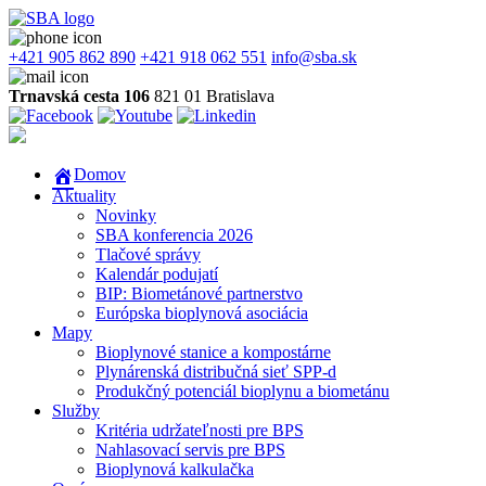
+421 905 862 890
+421 918 062 551
info@sba.sk
Trnavská cesta 106
821 01 Bratislava
Domov
Aktuality
Novinky
SBA konferencia 2026
Tlačové správy
Kalendár podujatí
BIP: Biometánové partnerstvo
Európska bioplynová asociácia
Mapy
Bioplynové stanice a kompostárne
Plynárenská distribučná sieť SPP-d
Produkčný potenciál bioplynu a biometánu
Služby
Kritéria udržateľnosti pre BPS
Nahlasovací servis pre BPS
Bioplynová kalkulačka