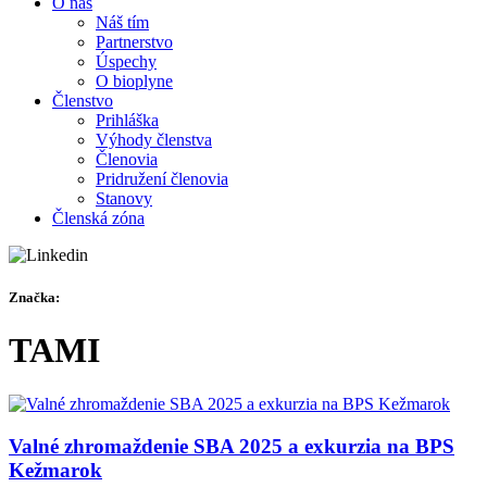
O nás
Náš tím
Partnerstvo
Úspechy
O bioplyne
Členstvo
Prihláška
Výhody členstva
Členovia
Pridružení členovia
Stanovy
Členská zóna
Značka:
TAMI
Valné zhromaždenie SBA 2025 a exkurzia na BPS
Kežmarok