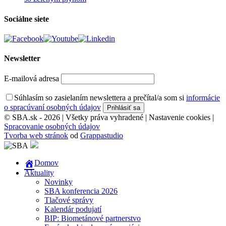
Sociálne siete
Newsletter
E-mailová adresa
Súhlasím so zasielaním newslettera a prečítal/a som si
informácie
o spracúvaní osobných údajov
© SBA.sk - 2026 | Všetky práva vyhradené |
Nastavenie cookies
|
Spracovanie osobných údajov
Tvorba web stránok
od
Grappastudio
Domov
Aktuality
Novinky
SBA konferencia 2026
Tlačové správy
Kalendár podujatí
BIP: Biometánové partnerstvo