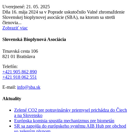
Uverejnené: 21. 05. 2025
Dňa 16. mája 2024 sa v Poprade uskutočnilo Valné zhromaždenie
Slovenskej bioplynovej asociácie (SBA), na ktorom sa stretli
členovia...
Zobraziť viac
Slovenská Bioplynová Asociácia
Trnavská cesta 106
821 01 Bratislava
Telefón:
+421 905 862 890
+421 918 062 551
E-mail:
info@sba.sk
Aktuality
Zelené CO2 pre potravinársky priemysel prichádza do Čiech
a na Slovensko
Európska komisia spustila mechanizmus pre biometán
SR sa zapojila do európskeho systému AIB Hub pre obchod
so zeleným plynom