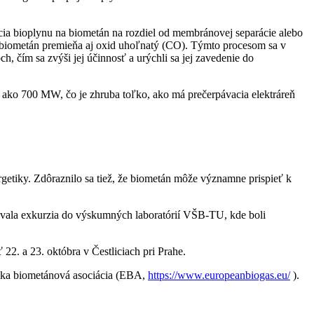
cia bioplynu na biometán na rozdiel od membránovej separácie alebo
na biometán premieňa aj oxid uhoľnatý (CO). Týmto procesom sa v
, čím sa zvýši jej účinnosť a urýchli sa jej zavedenie do
ac ako 700 MW, čo je zhruba toľko, ako má prečerpávacia elektráreň
getiky. Zdôraznilo sa tiež, že biometán môže významne prispieť k
edovala exkurzia do výskumných laboratórií VŠB-TU, kde boli
2. a 23. októbra v Čestliciach pri Prahe.
pska biometánová asociácia (EBA,
https://www.europeanbiogas.eu/
).