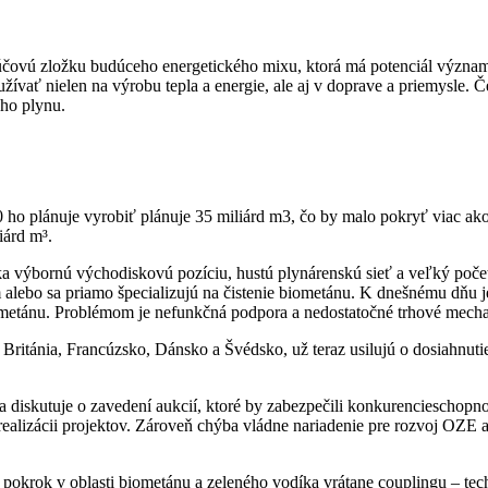
účovú zložku budúceho energetického mixu, ktorá má potenciál významne
žívať nielen na výrobu tepla a energie, ale aj v doprave a priemysle. Če
ho plynu.
 ho plánuje vyrobiť plánuje 35 miliárd m3, čo by malo pokryť viac ako
iárd m³.
výbornú východiskovú pozíciu, hustú plynárenskú sieť a veľký počet 
 alebo sa priamo špecializujú na čistenie biometánu. K dnešnému dňu j
metánu. Problémom je nefunkčná podpora a nedostatočné trhové mechani
Británia, Francúzsko, Dánsko a Švédsko, už teraz usilujú o dosiahnuti
iskutuje o zavedení aukcií, ktoré by zabezpečili konkurencieschopnos
alizácii projektov. Zároveň chýba vládne nariadenie pre rozvoj OZE a
 pokrok v oblasti biometánu a zeleného vodíka vrátane couplingu – tec