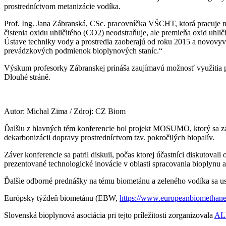
prostredníctvom metanizácie vodíka.
Prof. Ing. Jana Zábranská, CSc. pracovníčka VŠCHT, ktorá pracuje n
čistenia oxidu uhličitého (CO2) neodstraňuje, ale premieňa oxid uhl
Ústave techniky vody a prostredia zaoberajú od roku 2015 a novovyvin
prevádzkových podmienok bioplynových staníc.“
Výskum profesorky Zábranskej prináša zaujímavú možnosť využitia preb
Dlouhé stráně.
Autor: Michal Zima / Zdroj: CZ Biom
Ďalšiu z hlavných tém konferencie bol projekt MOSUMO, ktorý sa zame
dekarbonizácii dopravy prostredníctvom tzv. pokročilých biopalív.
Záver konferencie sa patril diskuii, počas ktorej účastníci diskutov
prezentované technologické inovácie v oblasti spracovania bioplynu 
Ďalšie odborné prednášky na tému biometánu a zeleného vodíka sa usk
Európsky týždeň biometánu (EBW,
https://www.europeanbiomethan
Slovenská bioplynová asociácia pri tejto príležitosti zorganizovala
ALF