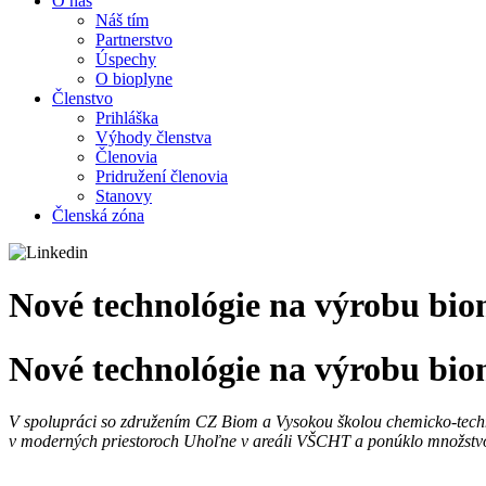
O nás
Náš tím
Partnerstvo
Úspechy
O bioplyne
Členstvo
Prihláška
Výhody členstva
Členovia
Pridružení členovia
Stanovy
Členská zóna
Nové technológie na výrobu bi
Nové technológie na výrobu bi
V spolupráci so združením CZ Biom a Vysokou školou chemicko-techno
v moderných priestoroch Uhoľne v areáli VŠCHT a ponúklo množstvo 