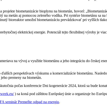
a projekte biometanizácie bioplynu na biometán, hovorí: „Biometanizá
ičitý na metán aj pomocou zeleného vodíka. Pri syntéze biometánu sa 
utý bioreaktor umožní biometanizáciu prevádzkovať pri vyšších tlakoch
ytočnej elektrickej energie. Potenciál tejto flexibilnej výroby je vi
riava na vývoj a využitie biometánu a jeho integráciu do českej ener
ali o ďalších perspektívach výskumu a komercializácie biometánu. Nasl
a jeho premeny na biometán.
utočnia počas konferencie Dni kogenerácie 2024, ktorá sa bude konať 2
eweek.eu/
) sa koná pod záštitou Európskej únie a organizuje ho Euró
A seminár Premeňte odpad na energiu
.