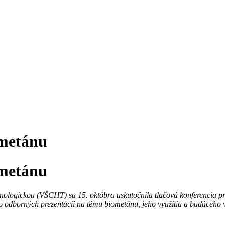
ometánu
ometánu
logickou (VŠCHT) sa 15. októbra uskutočnila tlačová konferencia pri 
odborných prezentácií na tému biometánu, jeho využitia a budúceho 