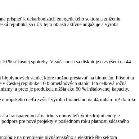
 prispieť k dekarbonizácii energetického sektora a zníženiu
ská republika sa už v tejto oblasti aktívne angažuje a výroba
 10 % súčasnej spotreby. V súčasnosti sa diskutuje o zvýšení na 44
bioplynových staníc, ktoré možno prestavať na biometán. Pôsobí tu
e v Českej republike 10 biometánových staníc. Ich celková ročná
zmy, a preto je produkcia nižšia ako 50 % inštalovanej kapacity.
e európskeho cieľa zvýšiť výrobu biometánu na 44 miliárd m³ do roku
ť a transparentnosť na trhu s obnoviteľnými zdrojmi energie.
 podpora pre nové projekty v poslednom roku platnosti súčasného
hnológie na prepojenie plynárenského a elektrického sektora