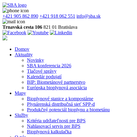
+421 905 862 890
+421 918 062 551
info@sba.sk
Trnavská cesta 106
821 01 Bratislava
Domov
Aktuality
Novinky
SBA konferencia 2026
Tlačové správy
Kalendár podujatí
BIP: Biometánové partnerstvo
Európska bioplynová asociácia
Mapy
Bioplynové stanice a kompostárne
Plynárenská distribučná sieť SPP-d
Produkčný potenciál bioplynu a biometánu
Služby
Kritéria udržateľnosti pre BPS
Nahlasovací servis pre BPS
Bioplynová kalkulačka