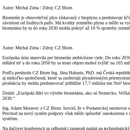
Autor: Michal Zima / Zdroj: CZ Biom
Biometán je obnoviteľný plyn získavaný z bioplynu a predstavuje kľ
závislosti od fosílnych palív. Má kvality zemného plynu a môže sa vyu
biometánu by tu do roku 2030 mohla pokryť až 10 % spotreby zemné
Autor: Michal Zima / Zdroj: CZ Biom
Európska únia stanovila pre biometán ambiciózne ciele. Do roku 2030
miliárd m³ a do roku 2050 by sa tento objem mohol zvýšiť na 165 mil
Podľa predsedu CZ Biom Ing. Jána Habarta, PhD. má Česká republika 
aj niekoľko spoločností, ktoré sa zaoberajú plynárenským priemyslom
produkcia by mohla predstavovať približne 17,7 milióna ton Nm³ bio
Dodal: „Európski lídri vo výrobe biometánu, ako sú Nemecko, Veľká 
2030.“
Ing. Adam Moravec z CZ Biom hovorí, že v Poslaneckej snemovni sa d
Prechod na nový systém podpory však môže spôsobiť oneskorenia v re
systému.
Na tlačovej konferencii sa odborníci zamerali najmä na technologický