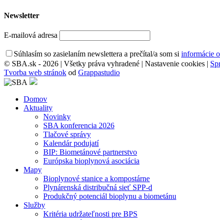
Newsletter
E-mailová adresa
Súhlasím so zasielaním newslettera a prečítal/a som si
informácie 
© SBA.sk - 2026 | Všetky práva vyhradené |
Nastavenie cookies
|
Sp
Tvorba web stránok
od
Grappastudio
Domov
Aktuality
Novinky
SBA konferencia 2026
Tlačové správy
Kalendár podujatí
BIP: Biometánové partnerstvo
Európska bioplynová asociácia
Mapy
Bioplynové stanice a kompostárne
Plynárenská distribučná sieť SPP-d
Produkčný potenciál bioplynu a biometánu
Služby
Kritéria udržateľnosti pre BPS