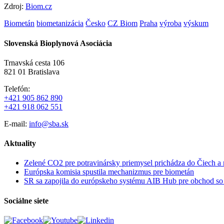
Zdroj:
Biom.cz
Biometán
biometanizácia
Česko
CZ Biom
Praha
výroba
výskum
Slovenská Bioplynová Asociácia
Trnavská cesta 106
821 01 Bratislava
Telefón:
+421 905 862 890
+421 918 062 551
E-mail:
info@sba.sk
Aktuality
Zelené CO2 pre potravinársky priemysel prichádza do Čiech a
Európska komisia spustila mechanizmus pre biometán
SR sa zapojila do európskeho systému AIB Hub pre obchod s
Sociálne siete