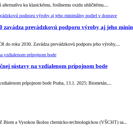
lternatívu ku klasickému, fosílnemu oxidu uhličitému....
0 zavádza prevádzkovú podporu výroby aj jeho minim
ČR do roku 2030. Zavádza prevádzkovú podporu jeho výroby,...
učnej sústavy na vzdialenom prípojnom bode
 vzdialenom prípojnom bode Praha, 13.1. 2025; Biometán,...
CZ Biom a Vysokou školou chemicko-technologickou (VŠCHT) sa...