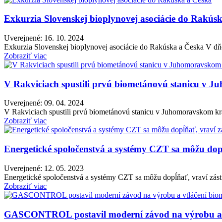
Exkurzia Slovenskej bioplynovej asociácie do Rakús
Uverejnené: 16. 10. 2024
Exkurzia Slovenskej bioplynovej asociácie do Rakúska a Česka V dňoc
Zobraziť viac
V Rakviciach spustili prvú biometánovú stanicu v 
Uverejnené: 09. 04. 2024
V Rakviciach spustili prvú biometánovú stanicu v Juhomoravskom kraj
Zobraziť viac
Energetické spoločenstvá a systémy CZT sa môžu dop
Uverejnené: 12. 05. 2023
Energetické spoločenstvá a systémy CZT sa môžu dopĺňať, vraví zástu
Zobraziť viac
GASCONTROL postavil moderní závod na výrobu a vt