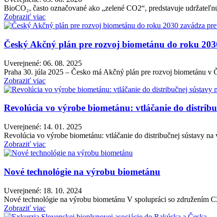
BioCO₂, často označované ako „zelené CO2“, predstavuje udržateľnú a
Zobraziť viac
Český Akčný plán pre rozvoj biometánu do roku 203
Uverejnené: 06. 08. 2025
Praha 30. júla 2025 – Česko má Akčný plán pre rozvoj biometánu v 
Zobraziť viac
Revolúcia vo výrobe biometánu: vtláčanie do distrib
Uverejnené: 14. 01. 2025
Revolúcia vo výrobe biometánu: vtláčanie do distribučnej sústavy na
Zobraziť viac
Nové technológie na výrobu biometánu
Uverejnené: 18. 10. 2024
Nové technológie na výrobu biometánu V spolupráci so združením 
Zobraziť viac