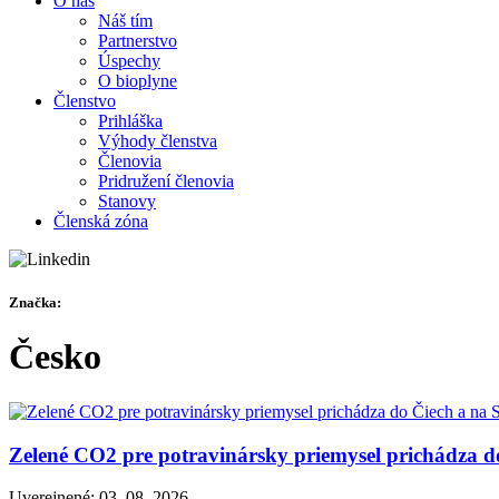
O nás
Náš tím
Partnerstvo
Úspechy
O bioplyne
Členstvo
Prihláška
Výhody členstva
Členovia
Pridružení členovia
Stanovy
Členská zóna
Značka:
Česko
Zelené CO2 pre potravinársky priemysel prichádza d
Uverejnené: 03. 08. 2026