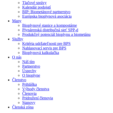
Tlačové správy
Kalendár podujatí
BIP: Biometánové partnerstvo
Európska bioplynová asociácia
Mapy
Bioplynové stanice a kompostárne
Plynárenská distribučná sieť SPP-d
Produkčný potenciál bioplynu a biometánu
Služby
Kritéria udržateľnosti pre BPS
Nahlasovací servis pre BPS
Bioplynová kalkulačka
O nás
Náš tím
Partnerstvo
Úspechy
O bioplyne
Členstvo
Prihláška
Výhody členstva
Členovia
Pridružení členovia
Stanovy
Členská zóna