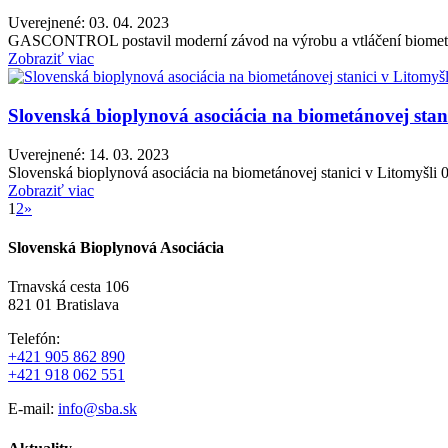
Uverejnené: 03. 04. 2023
GASCONTROL postavil moderní závod na výrobu a vtláčení biometanu 
Zobraziť viac
Slovenská bioplynová asociácia na biometánovej stani
Uverejnené: 14. 03. 2023
Slovenská bioplynová asociácia na biometánovej stanici v Litomyšli 
Zobraziť viac
1
2
»
Slovenská Bioplynová Asociácia
Trnavská cesta 106
821 01 Bratislava
Telefón:
+421 905 862 890
+421 918 062 551
E-mail:
info@sba.sk