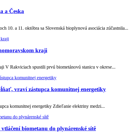
ka a Česka
h 10. a 11. októbra sa Slovenská bioplynová asociácia zúčastnila...
Juhomoravskom kraji
i V Rakviciach spustili prvú biometánovú stanicu v okrese...
ĺňať, vraví zástupca komunitnej energetiky
pca komunitnej energetiky Zdieľanie elektriny medzi...
láčení biometanu do plynárenské sítě