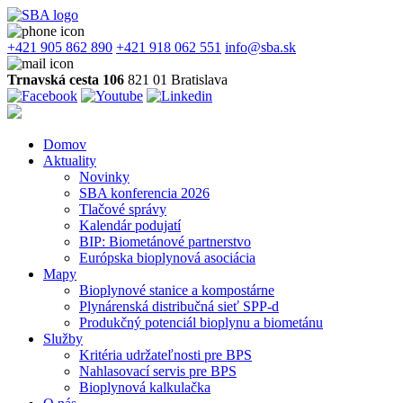
+421 905 862 890
+421 918 062 551
info@sba.sk
Trnavská cesta 106
821 01 Bratislava
Domov
Aktuality
Novinky
SBA konferencia 2026
Tlačové správy
Kalendár podujatí
BIP: Biometánové partnerstvo
Európska bioplynová asociácia
Mapy
Bioplynové stanice a kompostárne
Plynárenská distribučná sieť SPP-d
Produkčný potenciál bioplynu a biometánu
Služby
Kritéria udržateľnosti pre BPS
Nahlasovací servis pre BPS
Bioplynová kalkulačka