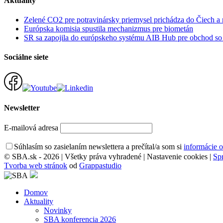
Aktuality
Zelené CO2 pre potravinársky priemysel prichádza do Čiech a
Európska komisia spustila mechanizmus pre biometán
SR sa zapojila do európskeho systému AIB Hub pre obchod s
Sociálne siete
Newsletter
E-mailová adresa
Súhlasím so zasielaním newslettera a prečítal/a som si
informácie 
© SBA.sk - 2026 | Všetky práva vyhradené |
Nastavenie cookies
|
Sp
Tvorba web stránok
od
Grappastudio
Domov
Aktuality
Novinky
SBA konferencia 2026