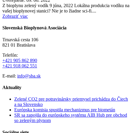
Uverejnené: 09. 06. 2022
Z bioplynu zelený vodík 9 júna, 2022 Lokálna produkcia vodíku na
vašej bioplynovej stanici? Nie je to žiadne sci-fi....
Zobraziť viac
Slovenská Bioplynová Asociácia
Trnavská cesta 106
821 01 Bratislava
Telefón:
+421 905 862 890
+421 918 062 551
E-mail:
info@sba.sk
Aktuality
Zelené CO2 pre potravinársky priemysel prichádza do Čiech
a na Slovensko
Európska komisia spustila mechanizmus pre biometán
SR sa zapojila do európskeho systému AIB Hub pre obchod
so zeleným plynom
Sociálne siete