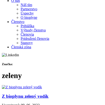
O nás
Náš tím
Partnerstvo
Úspechy
O bioplyne
Členstvo
Prihláška
Výhody členstva
Členovia
Pridružení členovia
Stanovy
Členská zóna
Značka:
zeleny
Z bioplynu zelený vodík