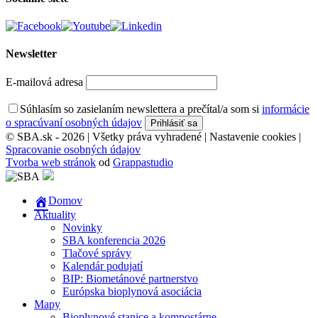
Newsletter
E-mailová adresa
Súhlasím so zasielaním newslettera a prečítal/a som si
informácie
o spracúvaní osobných údajov
© SBA.sk - 2026 | Všetky práva vyhradené |
Nastavenie cookies
|
Spracovanie osobných údajov
Tvorba web stránok
od
Grappastudio
Domov
Aktuality
Novinky
SBA konferencia 2026
Tlačové správy
Kalendár podujatí
BIP: Biometánové partnerstvo
Európska bioplynová asociácia
Mapy
Bioplynové stanice a kompostárne