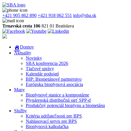
+421 905 862 890
+421 918 062 551
info@sba.sk
Trnavská cesta 106
821 01 Bratislava
Domov
Aktuality
Novinky
SBA konferencia 2026
Tlačové správy
Kalendár podujatí
BIP: Biometánové partnerstvo
Európska bioplynová asociácia
Mapy
Bioplynové stanice a kompostárne
Plynárenská distribučná sieť SPP-d
Produkčný potenciál bioplynu a biometánu
Služby
Kritéria udržateľnosti pre BPS
Nahlasovací servis pre BPS
Bioplynová kalkulačka