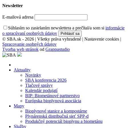
Newsletter
E-mailová adresa
Súhlasím so zasielaním newslettera a prečítal/a som si
informácie
o spracúvaní osobných údajov
© SBA.sk - 2026 | Všetky práva vyhradené |
Nastavenie cookies
|
Spracovanie osobných údajov
Tvorba web stránok
od
Grappastudio
Domov
Aktuality
Novinky
SBA konferencia 2026
Tlačové správy
Kalendár podujatí
BIP: Biometánové partnerstvo
Európska bioplynová asociácia
Mapy
Bioplynové stanice a kompostárne
Plynárenská distribučná sieť SPP-d
Produkčný potenciál bioplynu a biometánu
Služby