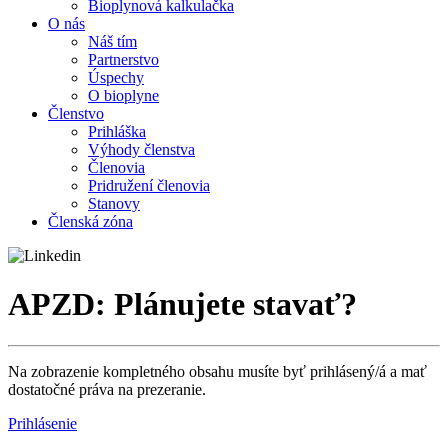
Bioplynová kalkulačka
O nás
Náš tím
Partnerstvo
Úspechy
O bioplyne
Členstvo
Prihláška
Výhody členstva
Členovia
Pridružení členovia
Stanovy
Členská zóna
APZD: Plánujete stavať?
Na zobrazenie kompletného obsahu musíte byť prihlásený/á a mať
dostatočné práva na prezeranie.
Prihlásenie