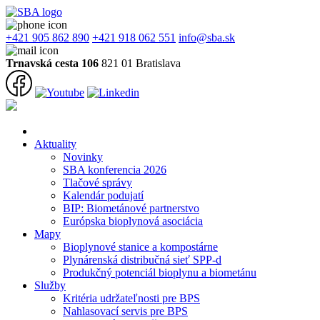
+421 905 862 890
+421 918 062 551
info@sba.sk
Trnavská cesta 106
821 01 Bratislava
Domov
Aktuality
Novinky
SBA konferencia 2026
Tlačové správy
Kalendár podujatí
BIP: Biometánové partnerstvo
Európska bioplynová asociácia
Mapy
Bioplynové stanice a kompostárne
Plynárenská distribučná sieť SPP-d
Produkčný potenciál bioplynu a biometánu
Služby
Kritéria udržateľnosti pre BPS
Nahlasovací servis pre BPS