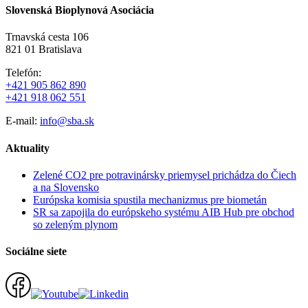
Slovenská Bioplynová Asociácia
Trnavská cesta 106
821 01 Bratislava
Telefón:
+421 905 862 890
+421 918 062 551
E-mail:
info@sba.sk
Aktuality
Zelené CO2 pre potravinársky priemysel prichádza do Čiech
a na Slovensko
Európska komisia spustila mechanizmus pre biometán
SR sa zapojila do európskeho systému AIB Hub pre obchod
so zeleným plynom
Sociálne siete